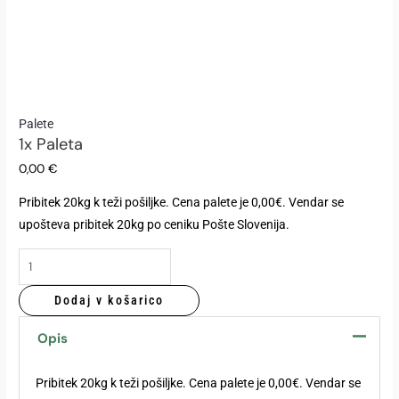
1x
Palete
1x Paleta
Paleta
količina
0,00
€
Pribitek 20kg k teži pošiljke. Cena palete je 0,00€. Vendar se
upošteva pribitek 20kg po ceniku Pošte Slovenija.
Dodaj v košarico
Opis
Pribitek 20kg k teži pošiljke. Cena palete je 0,00€. Vendar se