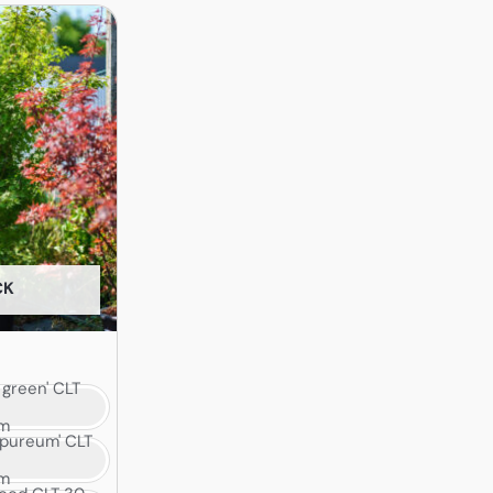
CK
 green' CLT
cm
urpureum' CLT
cm