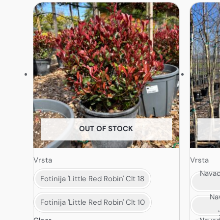
Ta
Ta
izdelek
izdele
ima
ima
več
več
različic.
različi
Možnosti
Možno
lahko
lahko
izberete
izbere
na
na
strani
strani
OUT OF STOCK
izdelka
izdelk
Vrsta
Vrsta
Navad
Fotinija 'Little Red Robin' Clt 18
Na
Fotinija 'Little Red Robin' Clt 10