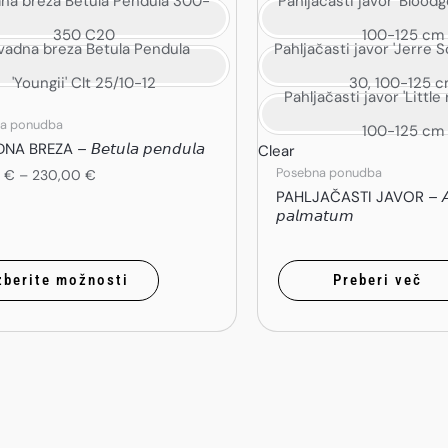
na breza Betula Pendula 300-
Pahljačasti javor 'Blood
350 C20
100-125 cm
vadna breza Betula Pendula
Pahljačasti javor 'Jerre 
'Youngii' Clt 25/10-12
30, 100-125 
Pahljačasti javor 'Little
a ponudba
100-125 cm
 BREZA – 𝘉𝘦𝘵𝘶𝘭𝘢 𝘱𝘦𝘯𝘥𝘶𝘭𝘢
Clear
Posebna ponudba
0
€
–
230,00
€
PAHLJAČASTI JAVOR – 𝘈𝘤
𝘱𝘢𝘭𝘮𝘢𝘵𝘶𝘮
zberite možnosti
Preberi več