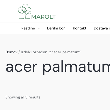
Skip
to
content
Rastline
Darilni bon
Kontakt
Dostava i
Domov
/ Izdelki označeni z “acer palmatum”
acer palmatu
Showing all 3 results