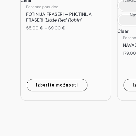
Clear
Navad
Posebna ponudba
FOTINIJA FRASERI – PHOTINIJA
Na
FRASERI ‘𝘓𝘪𝘵𝘵𝘭𝘦 𝘙𝘦𝘥 𝘙𝘰𝘣𝘪𝘯’
55,00
€
–
69,00
€
Clear
Posebn
NAVADNA
179,0
Izberite možnosti
I