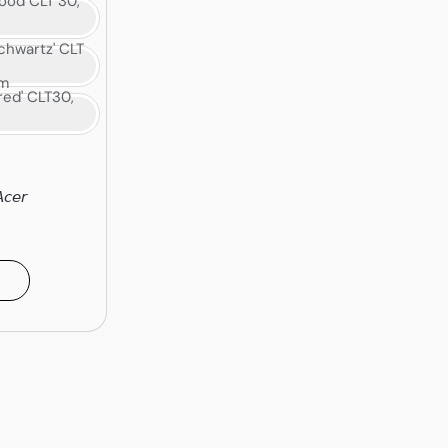
good CLT 30,
Schwartz' CLT
cm
 red' CLT30,
𝘦𝘳