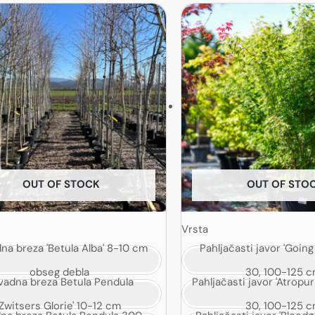
k
c.
sti
te
OUT OF STOCK
OUT OF STO
a
Vrsta
na breza 'Betula Alba' 8-10 cm
Pahljačasti javor 'Going
obseg debla
30, 100-125 
vadna breza Betula Pendula
Pahljačasti javor 'Atrop
'Zwitsers Glorie' 10-12 cm
30, 100-125 