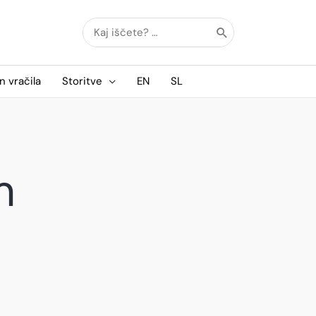
Search
for:
n vračila
Storitve
EN
SL
m