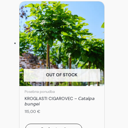
OUT OF STOCK
Posebna ponudba
KROGLASTI CIGAROVEC – 𝘊𝘢𝘵𝘢𝘭𝘱𝘢
𝘣𝘶𝘯𝘨𝘦𝘪
115,00
€