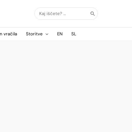
Search
for:
n vračila
Storitve
EN
SL