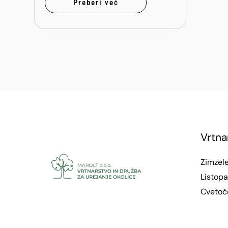
Preberi več
Vrtna
Zimzele
Listopa
Cvetoč