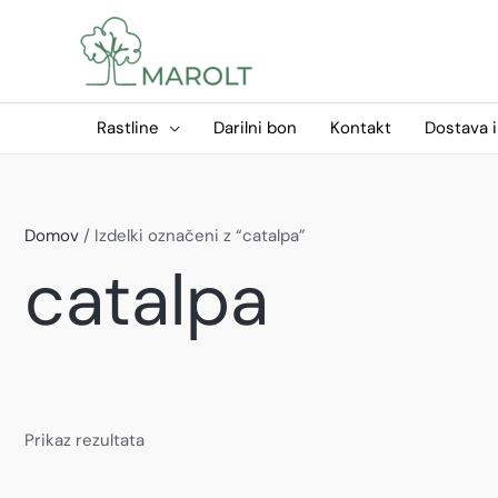
Skip
to
content
Rastline
Darilni bon
Kontakt
Dostava i
Domov
/ Izdelki označeni z “catalpa”
catalpa
Prikaz rezultata