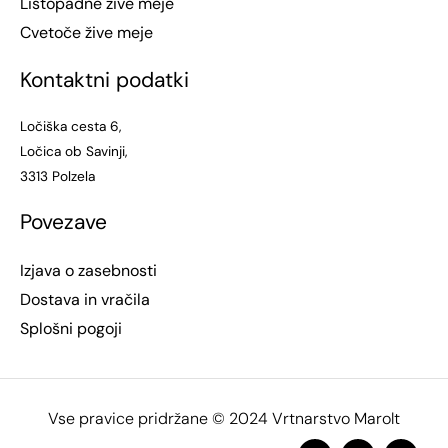
Listopadne žive meje
Cvetoče žive meje
Kontaktni podatki
Ločiška cesta 6,
Ločica ob Savinji,
3313 Polzela
Povezave
Izjava o zasebnosti
Dostava in vračila
Splošni pogoji
Vse pravice pridržane © 2024 Vrtnarstvo Marolt
F
I
L