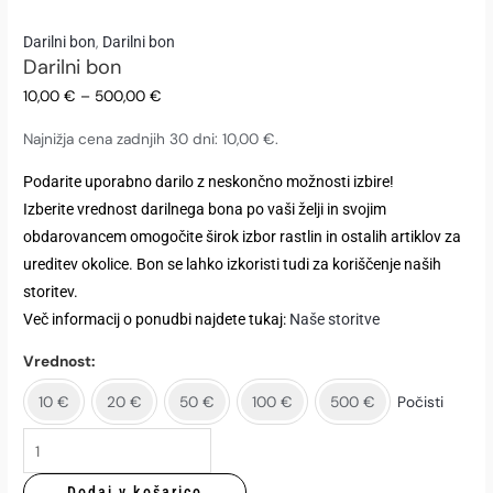
Darilni
,
Darilni bon
Darilni bon
Darilni bon
bon
količina
10,00
€
–
500,00
€
Najnižja cena zadnjih 30 dni:
10,00
€
.
Podarite uporabno darilo z neskončno možnosti izbire!
Izberite vrednost darilnega bona po vaši želji in svojim
obdarovancem omogočite širok izbor rastlin in ostalih artiklov za
ureditev okolice. Bon se lahko izkoristi tudi za koriščenje naših
storitev.
Več informacij o ponudbi najdete tukaj:
Naše storitve
Vrednost
10 €
20 €
50 €
100 €
500 €
Počisti
Dodaj v košarico