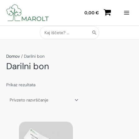
Skip
Main
to
0,00
€
Menu
content
Search
for:
Domov
/ Darilni bon
Darilni bon
Prikaz rezultata
Ta
izdelek