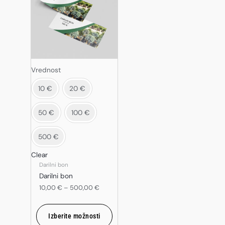
ima
več
različic.
Možnosti
lahko
izberete
Vrednost
na
10 €
20 €
strani
izdelka
50 €
100 €
500 €
Clear
Darilni bon
Darilni bon
10,00
€
–
500,00
€
Izberite možnosti