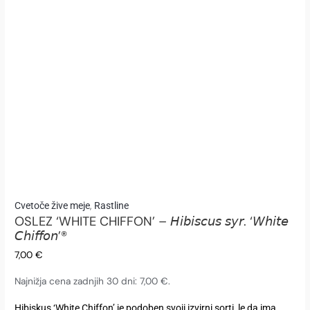
OSLEZ
,
Cvetoče žive meje
Rastline
OSLEZ ‘WHITE CHIFFON’ – 𝘏𝘪𝘣𝘪𝘴𝘤𝘶𝘴 𝘴𝘺𝘳. ‘𝘞𝘩𝘪𝘵𝘦
'WHITE
𝘊𝘩𝘪𝘧𝘧𝘰𝘯’®
CHIFFON'
7,00
€
-
𝘏𝘪𝘣𝘪𝘴𝘤𝘶𝘴
Najnižja cena zadnjih 30 dni:
7,00
€
.
𝘴𝘺𝘳.
Hibiskus ‘White Chiffon’ je podoben svoji izvirni sorti, le da ima
'𝘞𝘩𝘪𝘵𝘦