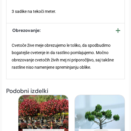
3 sadike na tekoči meter.
Obrezovanje:
Cvetoče žive meje obrezujemo le toliko, da spodbudimo
bogatejše cvetenje in da rastlino pomlajujemo. Močno
obrezovanje cvetočih živih mej ni priporočljivo, saj takšne
rastline niso namenjene spreminjanju oblike.
Podobni izdelki
Ta
izdelek
ima
več
različic.