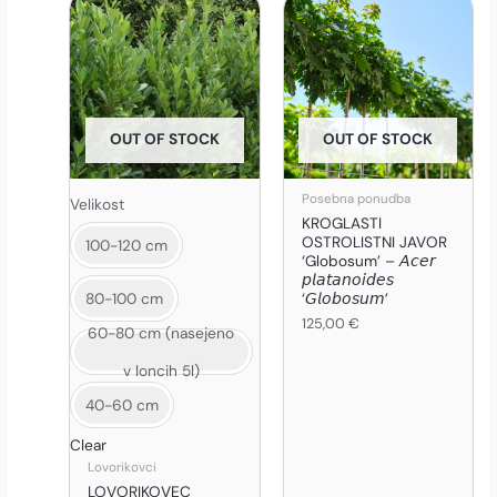
Ta
izdelek
ima
več
različic.
OUT OF STOCK
OUT OF STOCK
Možnosti
lahko
izberete
Posebna ponudba
Velikost
KROGLASTI
na
OSTROLISTNI JAVOR
100-120 cm
strani
‘Globosum’ – 𝘈𝘤𝘦𝘳
izdelka
𝘱𝘭𝘢𝘵𝘢𝘯𝘰𝘪𝘥𝘦𝘴
‘𝘎𝘭𝘰𝘣𝘰𝘴𝘶𝘮’
80-100 cm
125,00
€
60-80 cm (nasejeno
v loncih 5l)
40-60 cm
Clear
Lovorikovci
LOVORIKOVEC