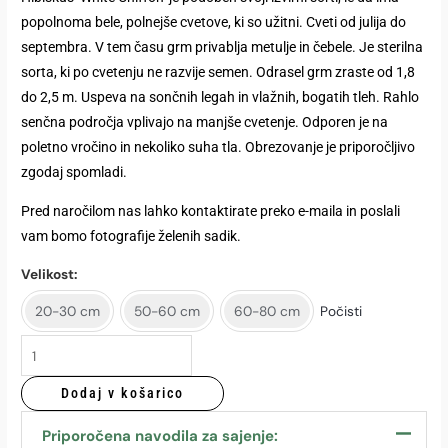
popolnoma bele, polnejše cvetove, ki so užitni. Cveti od julija do
𝘊𝘩𝘪𝘧𝘧𝘰𝘯'®
septembra. V tem času grm privablja metulje in čebele. Je sterilna
količina
sorta, ki po cvetenju ne razvije semen. Odrasel grm zraste od 1,8
do 2,5 m. Uspeva na sončnih legah in vlažnih, bogatih tleh. Rahlo
senčna področja vplivajo na manjše cvetenje. Odporen je na
poletno vročino in nekoliko suha tla. Obrezovanje je priporočljivo
zgodaj spomladi.
Pred naročilom nas lahko kontaktirate preko e-maila in poslali
vam bomo fotografije želenih sadik.
Velikost
20-30 cm
50-60 cm
60-80 cm
Počisti
Dodaj v košarico
Priporočena navodila za sajenje: