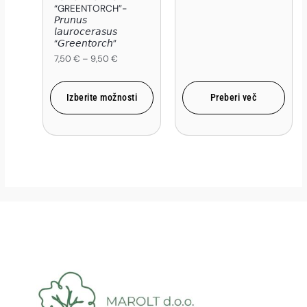
“GREENTORCH”-
𝘗𝘳𝘶𝘯𝘶𝘴
𝘭𝘢𝘶𝘳𝘰𝘤𝘦𝘳𝘢𝘴𝘶𝘴
“𝘎𝘳𝘦𝘦𝘯𝘵𝘰𝘳𝘤𝘩”
7,50
€
–
9,50
€
Izberite možnosti
Preberi več