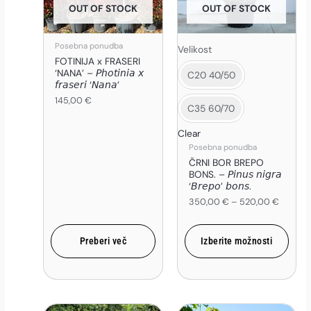
OUT OF STOCK
OUT OF STOCK
Možnosti
lahko
izberete
Posebna ponudba
Velikost
FOTINIJA x FRASERI
na
‘NANA’ – 𝘗𝘩𝘰𝘵𝘪𝘯𝘪𝘢 𝘹
C20 40/50
strani
𝘧𝘳𝘢𝘴𝘦𝘳𝘪 ‘𝘕𝘢𝘯𝘢’
izdelka
145,00
€
C35 60/70
Clear
Posebna ponudba
ČRNI BOR BREPO
BONS. – 𝘗𝘪𝘯𝘶𝘴 𝘯𝘪𝘨𝘳𝘢
‘𝘉𝘳𝘦𝘱𝘰’ 𝘣𝘰𝘯𝘴.
350,00
€
–
520,00
€
Preberi več
Izberite možnosti